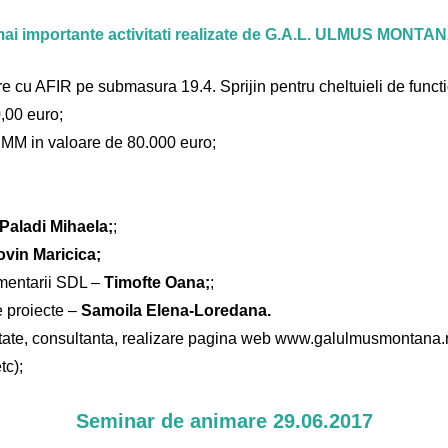
 mai importante activitati realizate de G.A.L. ULMUS MONTA
e cu AFIR pe submasura 19.4. Sprijin pentru cheltuieli de functi
,00 euro;
MM in valoare de 80.000 euro;
Paladi Mihaela;
;
ovin Maricica;
mentarii SDL –
Timofte Oana;
;
e proiecte –
Samoila Elena-Loredana.
ilitate, consultanta, realizare pagina web www.galulmusmontana.r
tc);
Seminar de animare 29.06.2017