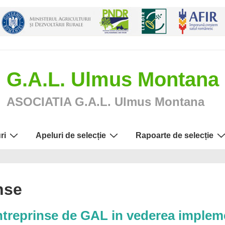
G.A.L. Ulmus Montana
ASOCIATIA G.A.L. Ulmus Montana
ri
Apeluri de selecție
Rapoarte de selecție
inse
 intreprinse de GAL in vederea implem