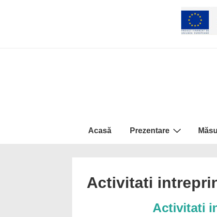
↓
Skip
to
Main
Content
Navigare
Acasă
Prezentare
Măsu
primară
Activitati intrepr
Activitati