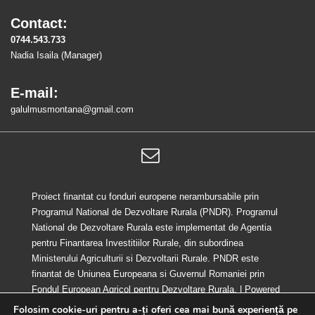
Contact:
0744.543.733
Nadia Isaila (Manager)
E-mail:
galulmusmontana@gmail.com
Proiect finantat cu fonduri europene nerambursabile prin
Programul National de Dezvoltare Rurala (PNDR). Programul
National de Dezvoltare Rurala este implementat de Agentia
pentru Finantarea Investitiilor Rurale, din subordinea
Ministerului Agriculturii si Dezvoltarii Rurale. PNDR este
finantat de Uniunea Europeana si Guvernul Romaniei prin
Fondul European Agricol pentru Dezvoltare Rurala.
| Powered
by
Responsive Theme
Folosim cookie-uri pentru a-ți oferi cea mai bună experiență pe