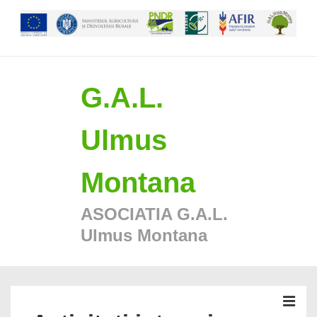
↓
Skip
to
Main
Content
G.A.L.
Ulmus
Montana
ASOCIATIA G.A.L.
Ulmus Montana
Navigare
primară
MEN