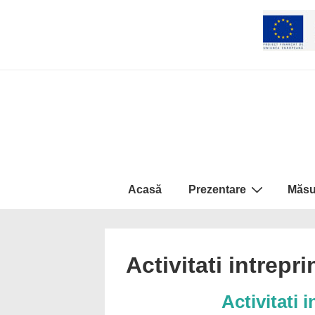
↓
Skip
to
Main
Content
Navigare
Acasă
Prezentare
Măsu
primară
Activitati intrepr
Activitati