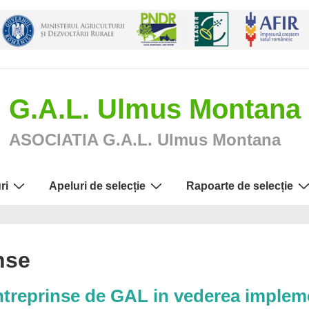
G.A.L. Ulmus Montana
ASOCIATIA G.A.L. Ulmus Montana
ri
Apeluri de selecție
Rapoarte de selecție
inse
 intreprinse de GAL in vederea implem