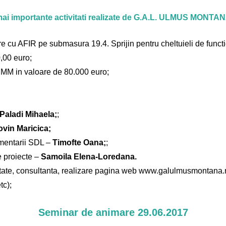
 mai importante activitati realizate de G.A.L. ULMUS MONTA
e cu AFIR pe submasura 19.4. Sprijin pentru cheltuieli de functi
,00 euro;
MM in valoare de 80.000 euro;
Paladi Mihaela;
;
ovin Maricica;
mentarii SDL –
Timofte Oana;
;
e proiecte –
Samoila Elena-Loredana.
ilitate, consultanta, realizare pagina web www.galulmusmontana.r
tc);
Seminar de animare 29.06.2017