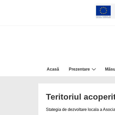
↓
Skip
to
Main
Content
Navigare
Acasă
Prezentare
Măsu
primară
Teritoriul acoper
Stategia de dezvoltare locala a Asocia